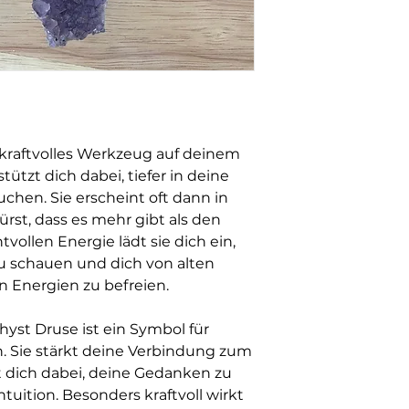
verschiedenen Kul
Körper, Geist und 
basiert auf energet
keine medizinische
Behandlung. Bei g
wende dich bitte a
 kraftvolles Werkzeug auf deinem
ützt dich dabei, tiefer in deine
uchen. Sie erscheint oft dann in
st, dass es mehr gibt als den
chtvollen Energie lädt sie dich ein,
u schauen und dich von alten
 Energien zu befreien.
st Druse ist ein Symbol für
n. Sie stärkt deine Verbindung zum
t dich dabei, deine Gedanken zu
tuition. Besonders kraftvoll wirkt