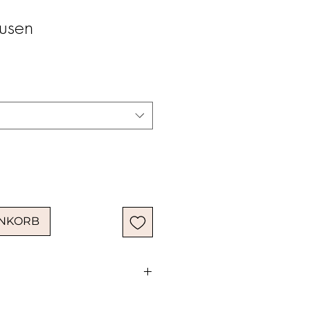
usen
e-
is
ENKORB
seit Jahrhunderten in