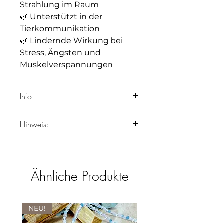
Strahlung im Raum
🌿 Unterstützt in der
Tierkommunikation
🌿 Lindernde Wirkung bei
Stress, Ängsten und
Muskelverspannungen
Info:
Turmalin Schörl & 14-Karat
Hinweis:
Goldperlen ca. 32 cm lang
Heilsteine werden seit
Jahrhunderten in verschiedenen
Kulturen zur Unterstützung von
Ähnliche Produkte
Körper, Geist und Seele genutzt.
Ihre Wirkung basiert auf
energetischen Prinzipien und
ersetzt keine medizinische oder
NEU!
NEU!
therapeutische Behandlung. Bei